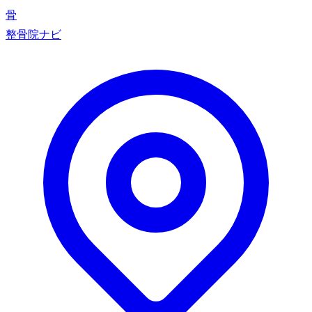
骨
整骨院ナビ