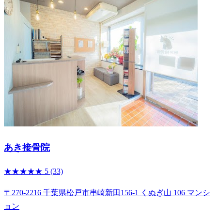
あき接骨院
★★★★★
5
(33)
〒270-2216 千葉県松戸市串崎新田156‐1 くぬぎ山 106 マンシ
ョン