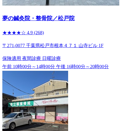
夢の鍼灸院・整骨院／松戸院
★★★★☆
4.9
(268)
〒271-0077 千葉県松戸市根本４７１ 山寺ビル 1F
保険適用
夜間診療
日曜診療
午前 10時00分～14時00分
午後 16時00分～20時00分