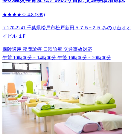
★★★★☆
4.8
(399)
〒270-2241 千葉県松戸市松戸新田５７５−２５ みのり台オオ
イビル １F
保険適用
夜間診療
日曜診療
交通事故対応
午前 10時00分～14時00分
午後 16時00分～20時00分