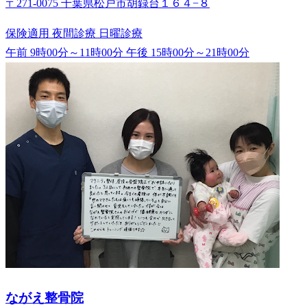
〒271-0075 千葉県松戸市胡録台１６４−８
保険適用
夜間診療
日曜診療
午前 9時00分～11時00分
午後 15時00分～21時00分
ながえ整骨院