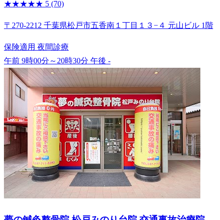
★★★★★
5
(70)
〒270-2212 千葉県松戸市五香南１丁目１３−４ 元山ビル 1階
保険適用
夜間診療
午前 9時00分～20時30分
午後 -
夢の鍼灸整骨院 松戸みのり台院 交通事故治療院