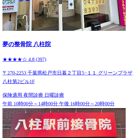
夢の整骨院 八柱院
★★★★☆
4.8
(397)
〒270-2253 千葉県松戸市日暮２丁目5−１１ グリーンプラザ
八柱第2ビル1F
保険適用
夜間診療
日曜診療
午前 10時00分～14時00分
午後 16時00分～20時00分