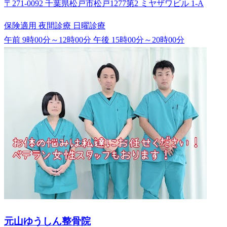
〒271-0092 千葉県松戸市松戸1277第2 ミヤザワビル 1-A
保険適用
夜間診療
日曜診療
午前 9時00分～12時00分
午後 15時00分～20時00分
元山ゆうしん整骨院