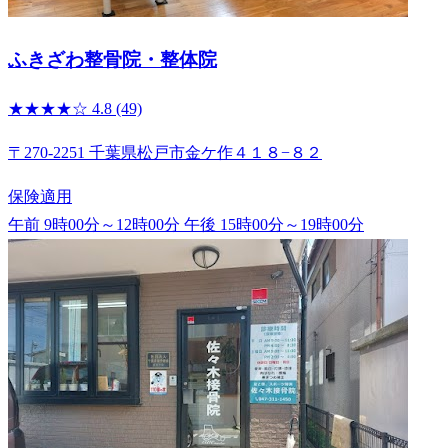
ふきざわ整骨院・整体院
★★★★☆
4.8
(49)
〒270-2251 千葉県松戸市金ケ作４１８−８２
保険適用
午前 9時00分～12時00分
午後 15時00分～19時00分