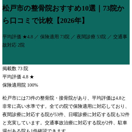
松戸市の整骨院おすすめ10選｜73院か
ら口コミで比較【2026年】
平均評価
★4.8
／ 保険適用
73院
／ 夜間診療
53院
／ 交通事
故対応
2院
掲載数
73
院
平均評価
4.8
★
保険適用院
100%
松戸市には73件の整骨院・接骨院があり、平均評価は4.8と
非常に高い水準です。全ての院で保険適用に対応しており、
夜間診療に対応する院が53件、日曜診療に対応する院も32件
と充実しています。交通事故治療に対応する院が2件、駐車
場がある院も1件確認できます。