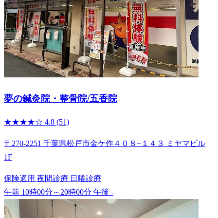
夢の鍼灸院・整骨院/五香院
★★★★☆
4.8
(51)
〒270-2251 千葉県松戸市金ケ作４０８−１４３ ミヤマビル
1F
保険適用
夜間診療
日曜診療
午前 10時00分～20時00分
午後 -