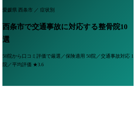
愛媛県 西条市 ／ 症状別
西条市で交通事故に対応する整骨院10
選
50院から口コミ評価で厳選／保険適用
50院
／交通事故対応
1
院
／平均評価
★3.6