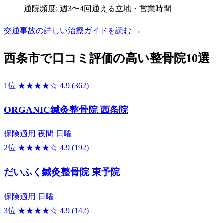
通院頻度: 週3〜4回通える立地・営業時間
交通事故の詳しい治療ガイドを読む →
西条市で口コミ評価の高い整骨院10選
1位
★★★★☆
4.9
(362)
ORGANIC鍼灸整骨院 西条院
保険適用
夜間
日曜
2位
★★★★☆
4.9
(192)
だいふく鍼灸整骨院 東予院
保険適用
日曜
3位
★★★★☆
4.9
(142)