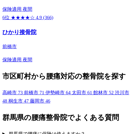
保険適用
夜間
6位
★★★★☆
4.9
(366)
ひかり接骨院
前橋市
保険適用
夜間
市区町村から腰痛対応の整骨院を探す
高崎市
73
前橋市
71
伊勢崎市
64
太田市
61
館林市
52
渋川市
48
桐生市
47
藤岡市
46
群馬県の腰痛整骨院でよくある質問
群馬県で腰痛に保険は使えますか？