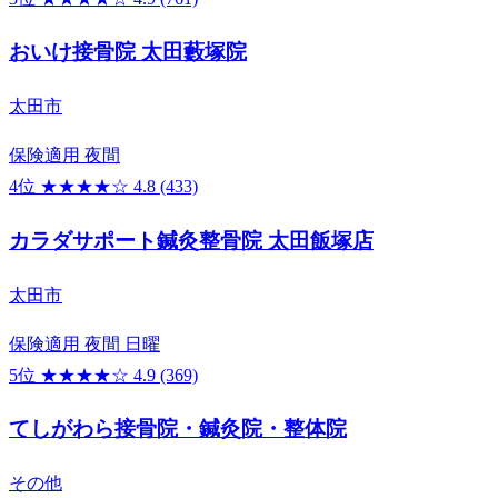
おいけ接骨院 太田藪塚院
太田市
保険適用
夜間
4位
★★★★☆
4.8
(433)
カラダサポート鍼灸整骨院 太田飯塚店
太田市
保険適用
夜間
日曜
5位
★★★★☆
4.9
(369)
てしがわら接骨院・鍼灸院・整体院
その他