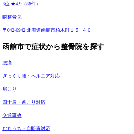
3位
★4.9（86件）
瞬整骨院
〒042-0942 北海道函館市柏木町１５−４０
函館市で症状から整骨院を探す
腰痛
ぎっくり腰・ヘルニア対応
肩こり
四十肩・首こり対応
交通事故
むちうち・自賠責対応