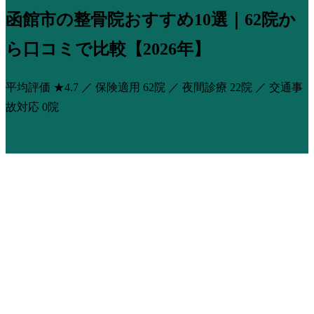
函館市の整骨院おすすめ10選｜62院か
ら口コミで比較【2026年】
平均評価
★4.7
／ 保険適用
62院
／ 夜間診療
22院
／ 交通事
故対応
0院