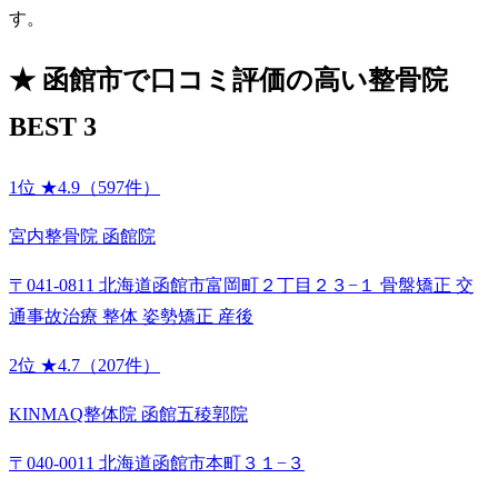
す。
★
函館市で口コミ評価の高い整骨院
BEST 3
1位
★4.9（597件）
宮内整骨院 函館院
〒041-0811 北海道函館市富岡町２丁目２３−１ 骨盤矯正 交
通事故治療 整体 姿勢矯正 産後
2位
★4.7（207件）
KINMAQ整体院 函館五稜郭院
〒040-0011 北海道函館市本町３１−３