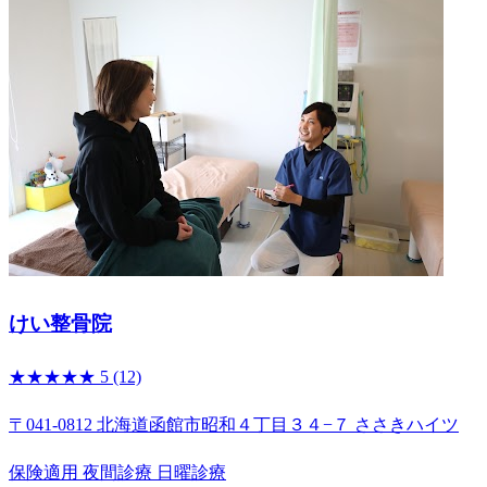
けい整骨院
★★★★★
5
(12)
〒041-0812 北海道函館市昭和４丁目３４−７ ささきハイツ
保険適用
夜間診療
日曜診療