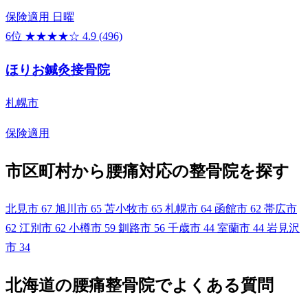
保険適用
日曜
6位
★★★★☆
4.9
(496)
ほりお鍼灸接骨院
札幌市
保険適用
市区町村から腰痛対応の整骨院を探す
北見市
67
旭川市
65
苫小牧市
65
札幌市
64
函館市
62
帯広市
62
江別市
62
小樽市
59
釧路市
56
千歳市
44
室蘭市
44
岩見沢
市
34
北海道の腰痛整骨院でよくある質問