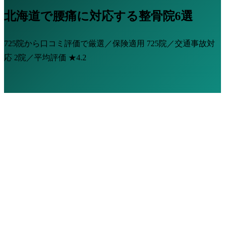
北海道で腰痛に対応する整骨院6選
725院から口コミ評価で厳選／保険適用
725院
／交通事故対
応
2院
／平均評価
★4.2