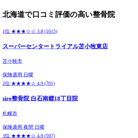
北海道で口コミ評価の高い整骨院
1位
★★★☆☆
3.8
(1615)
スーパーセンタートライアル苫小牧東店
苫小牧市
保険適用
日曜
2位
★★★★☆
4.9
(701)
siro整骨院 白石南郷18丁目院
札幌市
保険適用
夜間
日曜
3位
★★★★☆
4.9
(597)