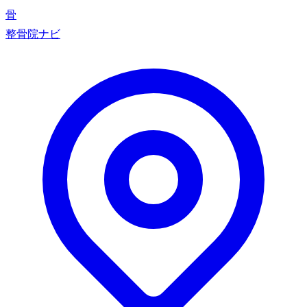
骨
整骨院ナビ