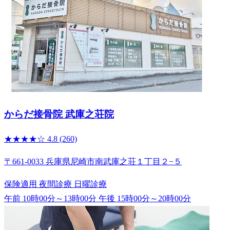
からだ接骨院 武庫之荘院
★★★★☆
4.8
(260)
〒661-0033 兵庫県尼崎市南武庫之荘１丁目２−５
保険適用
夜間診療
日曜診療
午前 10時00分～13時00分
午後 15時00分～20時00分