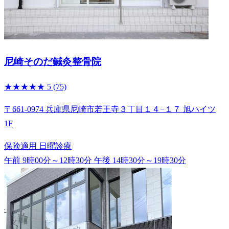
尼崎そのだ鍼灸整骨院
★★★★★
5
(75)
〒661-0974 兵庫県尼崎市若王寺３丁目１４−１７ 旭ハイツ
1F
保険適用
日曜診療
午前 9時00分～12時30分
午後 14時30分～19時30分