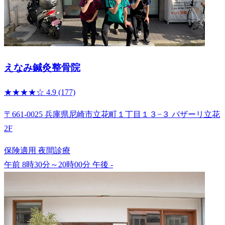
えなみ鍼灸整骨院
★★★★☆
4.9
(177)
〒661-0025 兵庫県尼崎市立花町１丁目１３−３ バザーリ立花
2F
保険適用
夜間診療
午前 8時30分～20時00分
午後 -