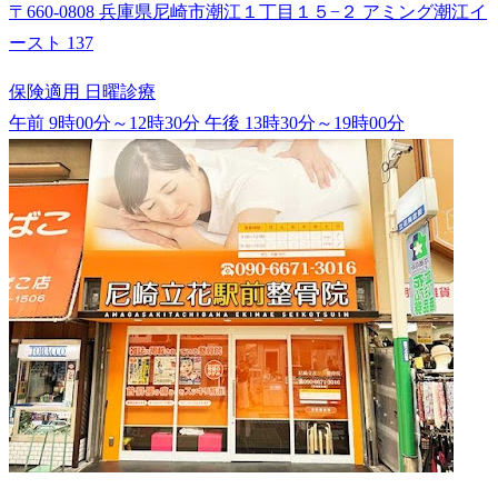
〒660-0808 兵庫県尼崎市潮江１丁目１５−２ アミング潮江イ
ースト 137
保険適用
日曜診療
午前 9時00分～12時30分
午後 13時30分～19時00分