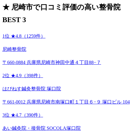
★
尼崎市で口コミ評価の高い整骨院
BEST 3
1位
★4.8（1259件）
尼崎整骨院
〒660-0884 兵庫県尼崎市神田中通４丁目88−７
2位
★4.9（398件）
はぴねす鍼灸整骨院 塚口院
〒661-0012 兵庫県尼崎市南塚口町１丁目６−９ 塚口ビル 104
3位
★4.7（390件）
あい鍼灸院・接骨院 SOCOLA塚口院