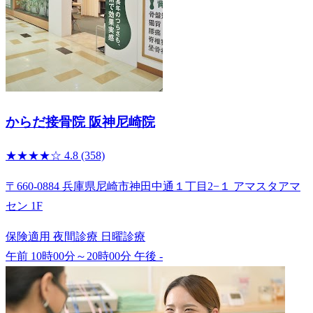
からだ接骨院 阪神尼崎院
★★★★☆
4.8
(358)
〒660-0884 兵庫県尼崎市神田中通１丁目2−１ アマスタアマ
セン 1F
保険適用
夜間診療
日曜診療
午前 10時00分～20時00分
午後 -