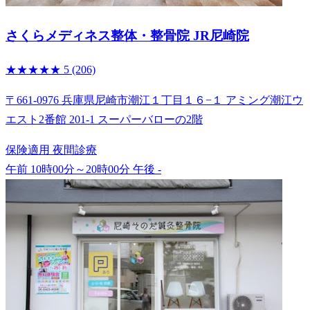
さくらメディネス整体・整骨院 JR尼崎院
★★★★★
5
(206)
〒661-0976 兵庫県尼崎市潮江１丁目１６−１ アミング潮江ウ
エスト2番館 201-1 スーパーバローの2階
保険適用
夜間診療
午前 10時00分～20時00分
午後 -