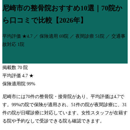
尼崎市の整骨院おすすめ10選｜70院か
ら口コミで比較【2026年】
平均評価
★4.7
／ 保険適用
69院
／ 夜間診療
51院
／ 交通事
故対応
1院
掲載数
70
院
平均評価
4.7
★
保険適用院
99%
尼崎市には70件の整骨院・接骨院があり、平均評価は4.7で
す。99%の院で保険が適用され、51件の院が夜間診療に、31
件の院が日曜診療に対応しています。女性スタッフが在籍す
る院や予約なしで受診できる院も確認できます。