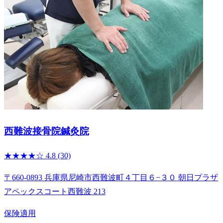
西難波接骨院鍼灸院
★★★★☆
4.8
(30)
〒660-0893 兵庫県尼崎市西難波町４丁目６−３０ 朝日プラザ
アペックスコート西難波 213
保険適用