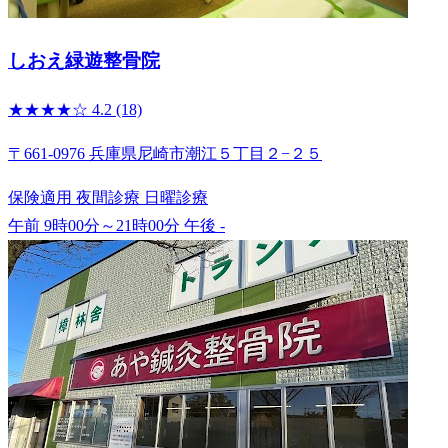
しおえ緑遊整骨院
★★★★☆
4.2
(18)
〒661-0976 兵庫県尼崎市潮江５丁目２−２５
保険適用
夜間診療
日曜診療
午前 9時00分～21時00分
午後 -