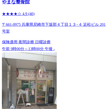
やまな整骨院
★★★★☆
4.9
(40)
〒661-0975 兵庫県尼崎市下坂部４丁目１３−４ 近松ビル 201
号室
保険適用
夜間診療
日曜診療
午前 9時00分～13時00分
午後 -