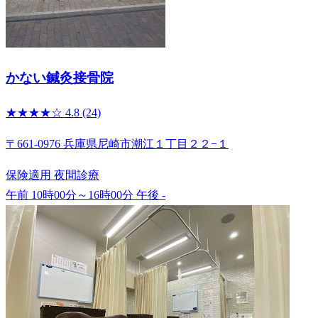
かない鍼灸接骨院
★★★★☆
4.8
(24)
〒661-0976 兵庫県尼崎市潮江１丁目２２−１
保険適用
夜間診療
午前 10時00分～16時00分
午後 -