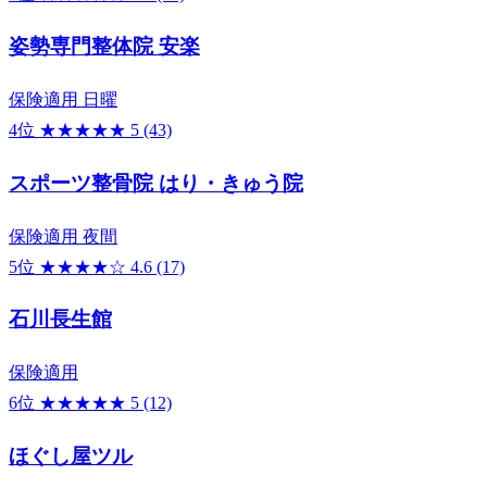
姿勢専門整体院 安楽
保険適用
日曜
4位
★★★★★
5
(43)
スポーツ整骨院 はり・きゅう院
保険適用
夜間
5位
★★★★☆
4.6
(17)
石川長生館
保険適用
6位
★★★★★
5
(12)
ほぐし屋ツル