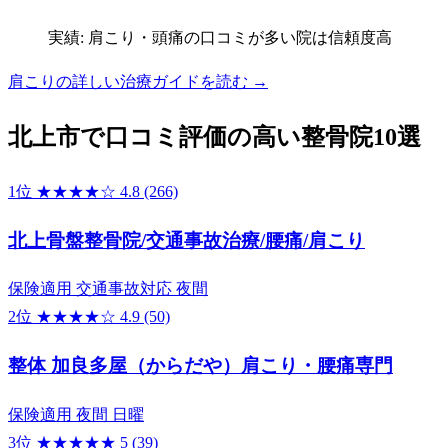
実績: 肩こり・頭痛の口コミが多い院は信頼度高
肩こりの詳しい治療ガイドを読む →
北上市で口コミ評価の高い整骨院10選
1位
★★★★☆
4.8
(266)
北上骨盤整骨院/交通事故治療/腰痛/肩こり
保険適用
交通事故対応
夜間
2位
★★★★☆
4.9
(50)
整体 加良多屋（からだや）肩こり・腰痛専門
保険適用
夜間
日曜
3位
★★★★★
5
(39)