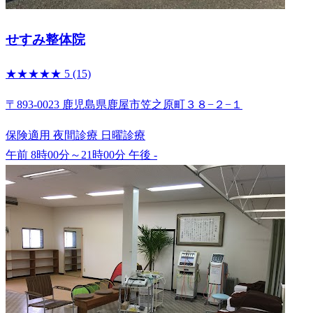
せすみ整体院
★★★★★
5
(15)
〒893-0023 鹿児島県鹿屋市笠之原町３８−２−１
保険適用
夜間診療
日曜診療
午前 8時00分～21時00分
午後 -