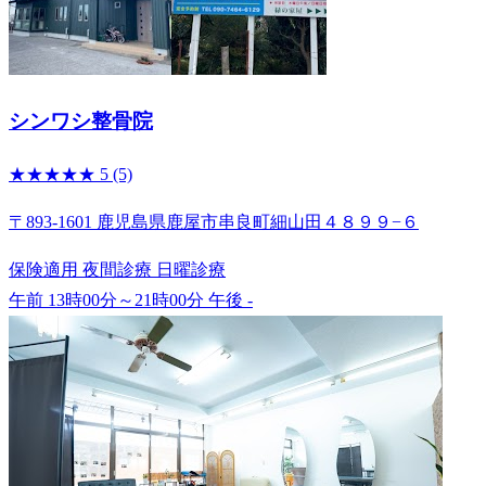
シンワシ整骨院
★★★★★
5
(5)
〒893-1601 鹿児島県鹿屋市串良町細山田４８９９−６
保険適用
夜間診療
日曜診療
午前 13時00分～21時00分
午後 -