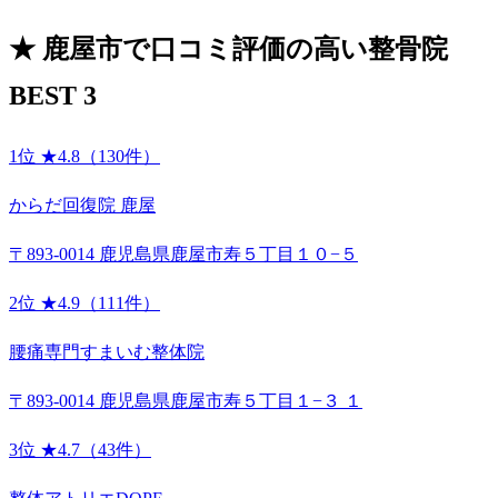
★
鹿屋市で口コミ評価の高い整骨院
BEST 3
1位
★4.8（130件）
からだ回復院 鹿屋
〒893-0014 鹿児島県鹿屋市寿５丁目１０−５
2位
★4.9（111件）
腰痛専門すまいむ整体院
〒893-0014 鹿児島県鹿屋市寿５丁目１−３ １
3位
★4.7（43件）