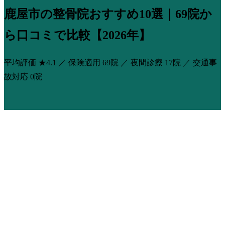
鹿屋市の整骨院おすすめ10選｜69院か
ら口コミで比較【2026年】
平均評価
★4.1
／ 保険適用
69院
／ 夜間診療
17院
／ 交通事
故対応
0院