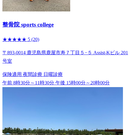
整骨院 sports college
★★★★★
5
(20)
〒893-0014 鹿児島県鹿屋市寿７丁目５−５ Assist-Kビル 201
号室
保険適用
夜間診療
日曜診療
午前 8時30分～11時30分
午後 15時00分～20時00分