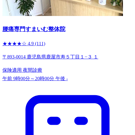
腰痛専門すまいむ整体院
★★★★☆
4.9
(111)
〒893-0014 鹿児島県鹿屋市寿５丁目１−３ １
保険適用
夜間診療
午前 9時00分～20時00分
午後 -