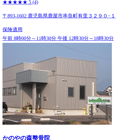
★★★★★
5
(4)
〒893-1602 鹿児島県鹿屋市串良町有里３２９０−１
保険適用
午前 8時00分～11時30分
午後 12時30分～18時30分
かのやの森整骨院