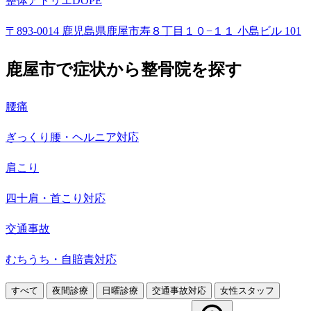
整体アトリエDOPE
〒893-0014 鹿児島県鹿屋市寿８丁目１０−１１ 小島ビル 101
鹿屋市で症状から整骨院を探す
腰痛
ぎっくり腰・ヘルニア対応
肩こり
四十肩・首こり対応
交通事故
むちうち・自賠責対応
すべて
夜間診療
日曜診療
交通事故対応
女性スタッフ