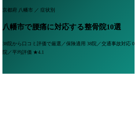
京都府 八幡市 ／ 症状別
八幡市で腰痛に対応する整骨院10選
38院から口コミ評価で厳選／保険適用
38院
／交通事故対応
0
院
／平均評価
★4.1