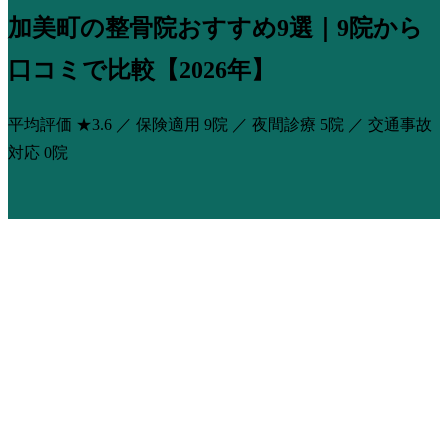
加美町の整骨院おすすめ9選｜9院から
口コミで比較【2026年】
平均評価
★3.6
／ 保険適用
9院
／ 夜間診療
5院
／ 交通事故
対応
0院