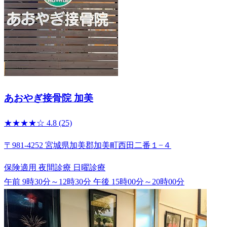
あおやぎ接骨院 加美
★★★★☆
4.8
(25)
〒981-4252 宮城県加美郡加美町西田二番１−４
保険適用
夜間診療
日曜診療
午前 9時30分～12時30分
午後 15時00分～20時00分