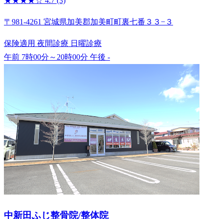
★★★★☆
4.7
(3)
〒981-4261 宮城県加美郡加美町町裏七番３３−３
保険適用
夜間診療
日曜診療
午前 7時00分～20時00分
午後 -
中新田ふじ整骨院/整体院