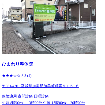
ひまわり整体院
★★★☆☆
3.3
(4)
〒981-4261 宮城県加美郡加美町町裏５１５−６
保険適用
夜間診療
日曜診療
午前 8時00分～13時00分
午後 15時00分～20時00分