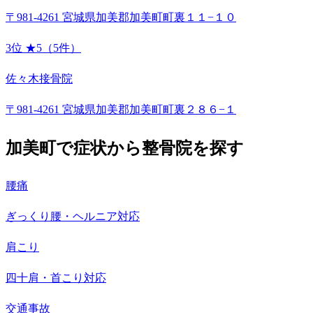
〒981-4261 宮城県加美郡加美町町裏１１−１０
3位
★5（5件）
佐々木接骨院
〒981-4261 宮城県加美郡加美町町裏２８６−１
加美町で症状から整骨院を探す
腰痛
ぎっくり腰・ヘルニア対応
肩こり
四十肩・首こり対応
交通事故