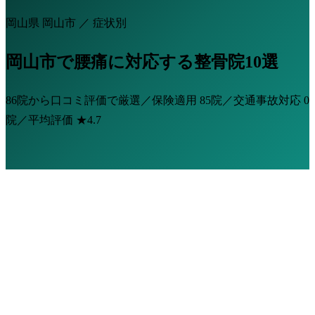
岡山県 岡山市 ／ 症状別
岡山市で腰痛に対応する整骨院10選
86院から口コミ評価で厳選／保険適用
85院
／交通事故対応
0
院
／平均評価
★4.7