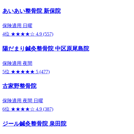
あいあい整骨院 新保院
保険適用
日曜
4位
★★★★☆
4.9
(557)
陽だまり鍼灸整骨院 中区原尾島院
保険適用
夜間
5位
★★★★★
5
(477)
古家野整骨院
保険適用
夜間
日曜
6位
★★★★☆
4.9
(387)
ジール鍼灸整骨院 泉田院