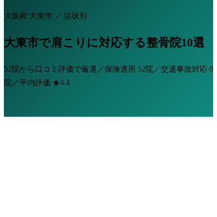
大阪府 大東市 ／ 症状別
大東市で肩こりに対応する整骨院10選
52院から口コミ評価で厳選／保険適用
52院
／交通事故対応
0
院
／平均評価
★4.4