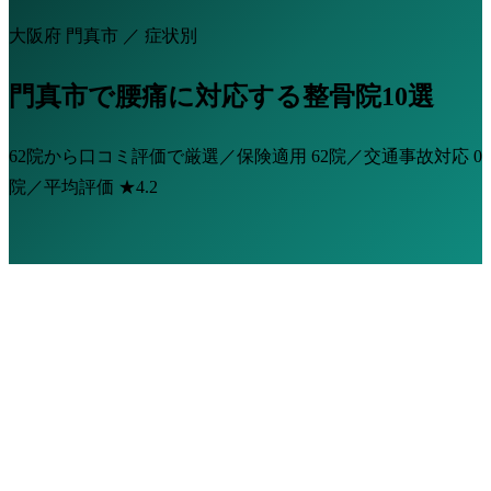
大阪府 門真市 ／ 症状別
門真市で腰痛に対応する整骨院10選
62院から口コミ評価で厳選／保険適用
62院
／交通事故対応
0
院
／平均評価
★4.2