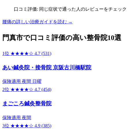
口コミ評価: 同じ症状で通った人のレビューをチェック
腰痛の詳しい治療ガイドを読む →
門真市で口コミ評価の高い整骨院10選
1位
★★★★☆
4.7
(531)
あい鍼灸院・接骨院 京阪古川橋駅院
保険適用
夜間
日曜
2位
★★★★☆
4.7
(454)
まごころ鍼灸整骨院
保険適用
夜間
3位
★★★★☆
4.9
(385)