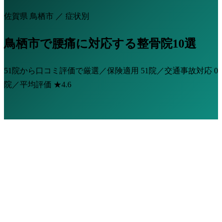
佐賀県 鳥栖市 ／ 症状別
鳥栖市で腰痛に対応する整骨院10選
51院から口コミ評価で厳選／保険適用
51院
／交通事故対応
0
院
／平均評価
★4.6