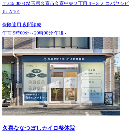
〒346-0003 埼玉県久喜市久喜中央２丁目４−３２ コバヤシビ
ル Ａ101
保険適用
夜間診療
午前 9時00分～20時00分
午後 -
久喜ななつぼしカイロ整体院