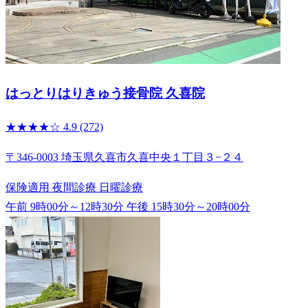
はっとりはりきゅう接骨院 久喜院
★★★★☆
4.9
(272)
〒346-0003 埼玉県久喜市久喜中央１丁目３−２４
保険適用
夜間診療
日曜診療
午前 9時00分～12時30分
午後 15時30分～20時00分