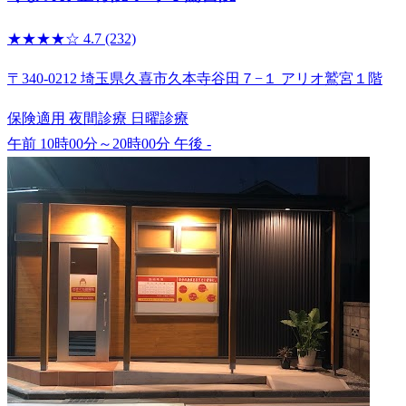
★★★★☆
4.7
(232)
〒340-0212 埼玉県久喜市久本寺谷田７−１ アリオ鷲宮１階
保険適用
夜間診療
日曜診療
午前 10時00分～20時00分
午後 -