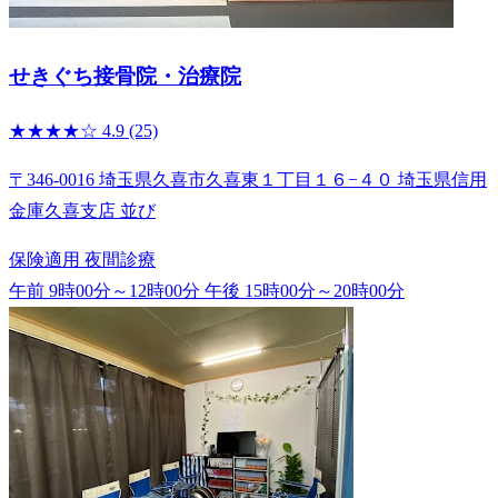
せきぐち接骨院・治療院
★★★★☆
4.9
(25)
〒346-0016 埼玉県久喜市久喜東１丁目１６−４０ 埼玉県信用
金庫久喜支店 並び
保険適用
夜間診療
午前 9時00分～12時00分
午後 15時00分～20時00分