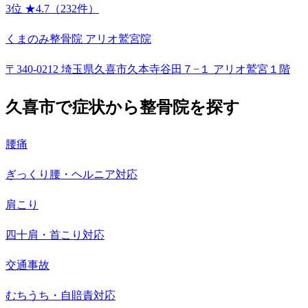
3位
★4.7（232件）
くまのみ整骨院 アリオ鷲宮院
〒340-0212 埼玉県久喜市久本寺谷田７−１ アリオ鷲宮１階
久喜市で症状から整骨院を探す
腰痛
ぎっくり腰・ヘルニア対応
肩こり
四十肩・首こり対応
交通事故
むちうち・自賠責対応