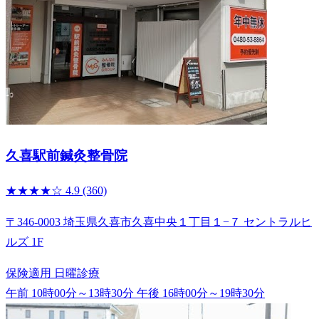
久喜駅前鍼灸整骨院
★★★★☆
4.9
(360)
〒346-0003 埼玉県久喜市久喜中央１丁目１−７ セントラルヒ
ルズ 1F
保険適用
日曜診療
午前 10時00分～13時30分
午後 16時00分～19時30分