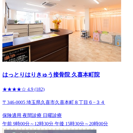
はっとりはりきゅう接骨院 久喜本町院
★★★★☆
4.9
(182)
〒346-0005 埼玉県久喜市久喜本町８丁目６−３４
保険適用
夜間診療
日曜診療
午前 9時00分～12時30分
午後 15時30分～20時00分