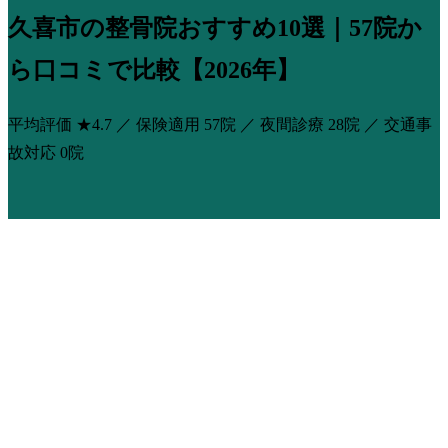
久喜市の整骨院おすすめ10選｜57院か
ら口コミで比較【2026年】
平均評価
★4.7
／ 保険適用
57院
／ 夜間診療
28院
／ 交通事
故対応
0院