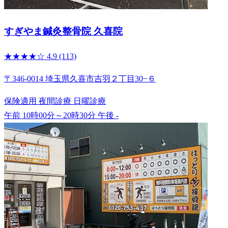
すぎやま鍼灸整骨院 久喜院
★★★★☆
4.9
(113)
〒346-0014 埼玉県久喜市吉羽２丁目30−６
保険適用
夜間診療
日曜診療
午前 10時00分～20時30分
午後 -