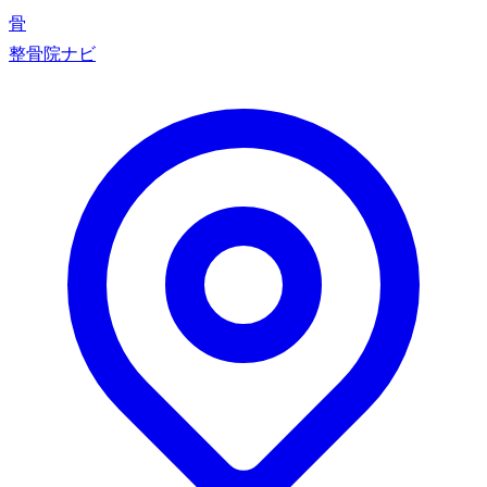
骨
整骨院ナビ