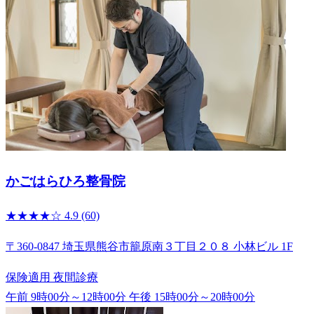
かごはらひろ整骨院
★★★★☆
4.9
(60)
〒360-0847 埼玉県熊谷市籠原南３丁目２０８ 小林ビル 1F
保険適用
夜間診療
午前 9時00分～12時00分
午後 15時00分～20時00分