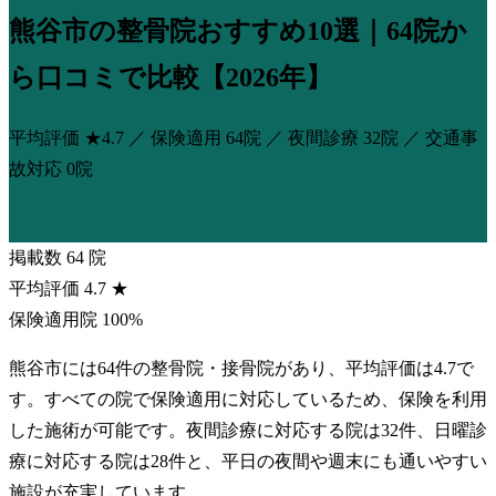
熊谷市の整骨院おすすめ10選｜64院か
ら口コミで比較【2026年】
平均評価
★4.7
／ 保険適用
64院
／ 夜間診療
32院
／ 交通事
故対応
0院
掲載数
64
院
平均評価
4.7
★
保険適用院
100%
熊谷市には64件の整骨院・接骨院があり、平均評価は4.7で
す。すべての院で保険適用に対応しているため、保険を利用
した施術が可能です。夜間診療に対応する院は32件、日曜診
療に対応する院は28件と、平日の夜間や週末にも通いやすい
施設が充実しています。