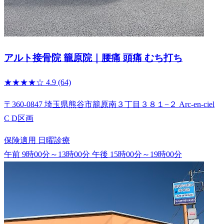
アルト接骨院 籠原院｜腰痛 頭痛 むち打ち
★★★★☆
4.9
(64)
〒360-0847 埼玉県熊谷市籠原南３丁目３８１−２ Arc-en-ciel
C D区画
保険適用
日曜診療
午前 9時00分～13時00分
午後 15時00分～19時00分