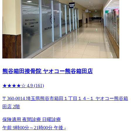
熊谷箱田接骨院 ヤオコー熊谷箱田店
★★★★☆
4.9
(161)
〒360-0014 埼玉県熊谷市箱田１丁目１４−１ ヤオコー熊谷箱
田店 2階
保険適用
夜間診療
日曜診療
午前 9時00分～21時00分
午後 -