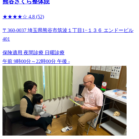
熊谷さくら整体院
★★★★☆
4.8
(52)
〒360-0037 埼玉県熊谷市筑波１丁目1−１３６ エンドービル
401
保険適用
夜間診療
日曜診療
午前 9時00分～22時00分
午後 -