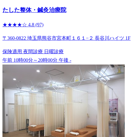
たした整体・鍼灸治療院
★★★★☆
4.8
(97)
〒360-0822 埼玉県熊谷市宮本町１６１−２ 長谷川ハイツ 1F
保険適用
夜間診療
日曜診療
午前 10時00分～20時00分
午後 -