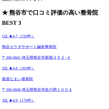
★
熊谷市で口コミ評価の高い整骨院
BEST 3
1位
★4.7（510件）
熊谷カラダサポート鍼灸整骨院
〒360-0841 埼玉県熊谷市新堀３５３−４
2位
★4.8（203件）
籠原なまい接骨院
〒360-0846 埼玉県熊谷市拾六間１００４
3位
★4.9（179件）