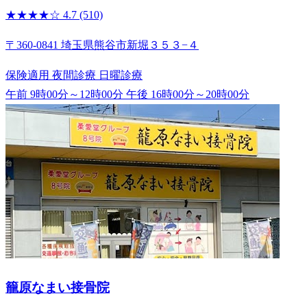
★★★★☆
4.7
(510)
〒360-0841 埼玉県熊谷市新堀３５３−４
保険適用
夜間診療
日曜診療
午前 9時00分～12時00分
午後 16時00分～20時00分
籠原なまい接骨院