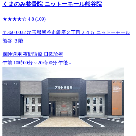
くまのみ整骨院 ニットーモール熊谷院
★★★★☆
4.8
(109)
〒360-0032 埼玉県熊谷市銀座２丁目２４５ ニットーモール
熊谷 ３階
保険適用
夜間診療
日曜診療
午前 10時00分～20時00分
午後 -