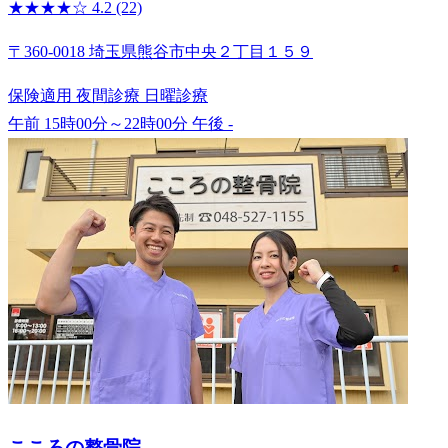
★★★★☆
4.2
(22)
〒360-0018 埼玉県熊谷市中央２丁目１５９
保険適用
夜間診療
日曜診療
午前 15時00分～22時00分
午後 -
こころの整骨院