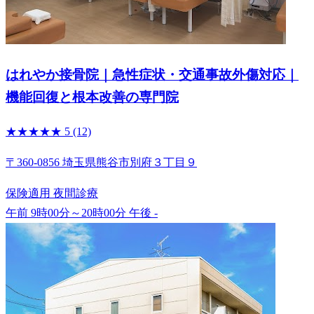
はれやか接骨院｜急性症状・交通事故外傷対応｜
機能回復と根本改善の専門院
★★★★★
5
(12)
〒360-0856 埼玉県熊谷市別府３丁目９
保険適用
夜間診療
午前 9時00分～20時00分
午後 -