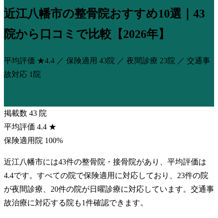
近江八幡市の整骨院おすすめ10選｜43
院から口コミで比較【2026年】
平均評価
★4.4
／ 保険適用
43院
／ 夜間診療
23院
／ 交通事
故対応
1院
掲載数
43
院
平均評価
4.4
★
保険適用院
100%
近江八幡市には43件の整骨院・接骨院があり、平均評価は
4.4です。すべての院で保険適用に対応しており、23件の院
が夜間診療、20件の院が日曜診療に対応しています。交通事
故治療に対応する院も1件確認できます。