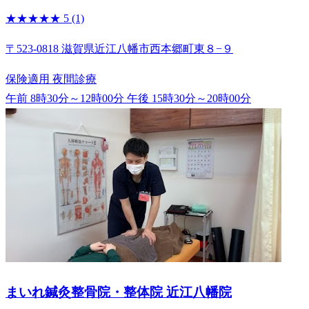
★★★★★
5
(1)
〒523-0818 滋賀県近江八幡市西本郷町東８−９
保険適用
夜間診療
午前 8時30分～12時00分
午後 15時30分～20時00分
まいれ鍼灸整骨院・整体院 近江八幡院