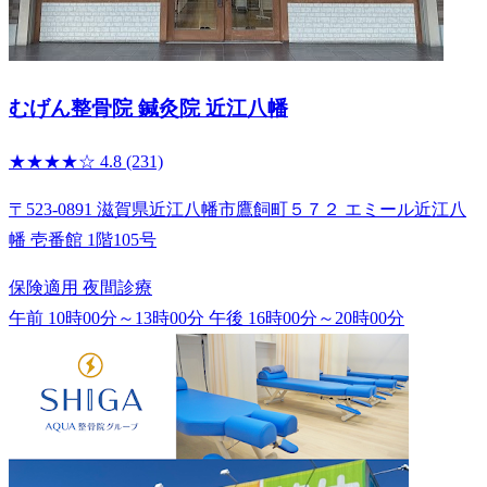
むげん整骨院 鍼灸院 近江八幡
★★★★☆
4.8
(231)
〒523-0891 滋賀県近江八幡市鷹飼町５７２ エミール近江八
幡 壱番館 1階105号
保険適用
夜間診療
午前 10時00分～13時00分
午後 16時00分～20時00分