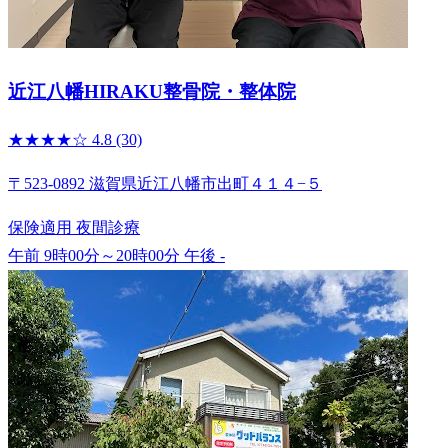
近江八幡HIRAKU整骨院・整体院
★★★★☆
4.8
(30)
〒523-0892 滋賀県近江八幡市出町４１４−５
保険適用
夜間診療
午前 9時00分～20時00分
午後 -