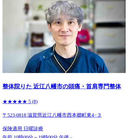
整体院りた 近江八幡市の頭痛・首肩専門整体
★★★★★
5
(8)
〒523-0818 滋賀県近江八幡市西本郷町東4−３
保険適用
日曜診療
午前 10時00分～19時00分
午後 -