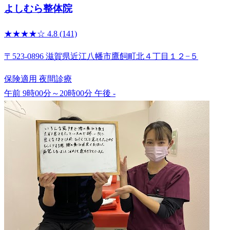
よしむら整体院
★★★★☆
4.8
(141)
〒523-0896 滋賀県近江八幡市鷹飼町北４丁目１２−５
保険適用
夜間診療
午前 9時00分～20時00分
午後 -