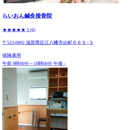
らいおん鍼灸接骨院
★★★★★
5
(6)
〒523-0892 滋賀県近江八幡市出町６６５−３
保険適用
午前 9時00分～19時00分
午後 -