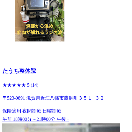
たうち整体院
★★★★★
5
(14)
〒523-0891 滋賀県近江八幡市鷹飼町３５１−３２
保険適用
夜間診療
日曜診療
午前 18時00分～21時00分
午後 -