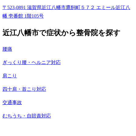
〒523-0891 滋賀県近江八幡市鷹飼町５７２ エミール近江八
幡 壱番館 1階105号
近江八幡市で症状から整骨院を探す
腰痛
ぎっくり腰・ヘルニア対応
肩こり
四十肩・首こり対応
交通事故
むちうち・自賠責対応