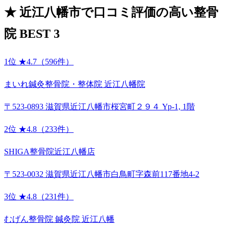
★
近江八幡市で口コミ評価の高い整骨
院 BEST 3
1位
★4.7（596件）
まいれ鍼灸整骨院・整体院 近江八幡院
〒523-0893 滋賀県近江八幡市桜宮町２９４ Yp-1, 1階
2位
★4.8（233件）
SHIGA整骨院近江八幡店
〒523-0032 滋賀県近江八幡市白鳥町字森前117番地4-2
3位
★4.8（231件）
むげん整骨院 鍼灸院 近江八幡