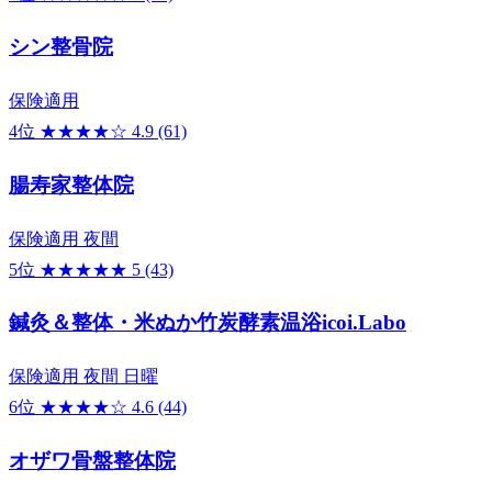
シン整骨院
保険適用
4位
★★★★☆
4.9
(61)
腸寿家整体院
保険適用
夜間
5位
★★★★★
5
(43)
鍼灸＆整体・米ぬか竹炭酵素温浴icoi.Labo
保険適用
夜間
日曜
6位
★★★★☆
4.6
(44)
オザワ骨盤整体院