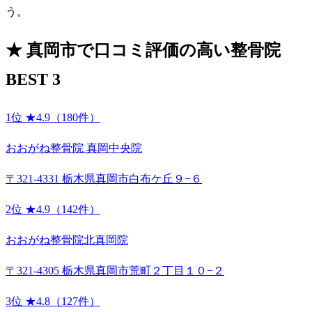
う。
★
真岡市で口コミ評価の高い整骨院
BEST 3
1位
★4.9（180件）
おおがね整骨院 真岡中央院
〒321-4331 栃木県真岡市白布ケ丘９−６
2位
★4.9（142件）
おおがね整骨院北真岡院
〒321-4305 栃木県真岡市荒町２丁目１０−２
3位
★4.8（127件）