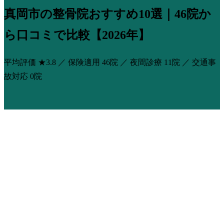
真岡市の整骨院おすすめ10選｜46院か
ら口コミで比較【2026年】
平均評価
★3.8
／ 保険適用
46院
／ 夜間診療
11院
／ 交通事
故対応
0院