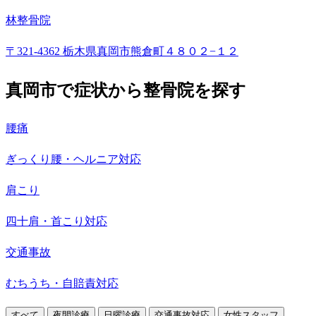
林整骨院
〒321-4362 栃木県真岡市熊倉町４８０２−１２
真岡市で症状から整骨院を探す
腰痛
ぎっくり腰・ヘルニア対応
肩こり
四十肩・首こり対応
交通事故
むちうち・自賠責対応
すべて
夜間診療
日曜診療
交通事故対応
女性スタッフ