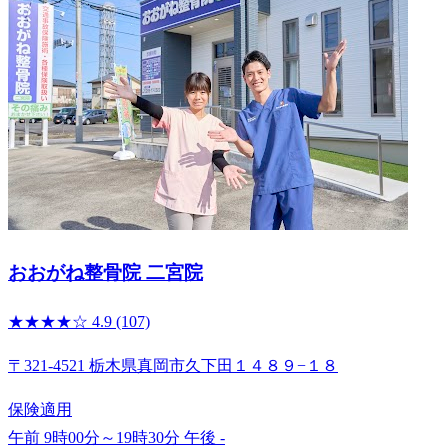
おおがね整骨院 二宮院
★★★★☆
4.9
(107)
〒321-4521 栃木県真岡市久下田１４８９−１８
保険適用
午前 9時00分～19時30分
午後 -