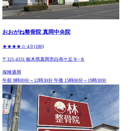
おおがね整骨院 真岡中央院
★★★★☆
4.9
(180)
〒321-4331 栃木県真岡市白布ケ丘９−６
保険適用
午前 9時00分～12時30分
午後 15時00分～19時30分