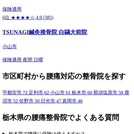
保険適用
6位
★★★★☆
4.9
(385)
TSUNAGI鍼灸接骨院 白鷗大前院
小山市
保険適用
夜間
日曜
市区町村から腰痛対応の整骨院を探す
宇都宮市
72
足利市
62
小山市
61
栃木市
60
那須塩原市
59
鹿
沼市
52
佐野市
50
日光市
47
真岡市
46
栃木県の腰痛整骨院でよくある質問
栃木県で腰痛に保険は使えますか？