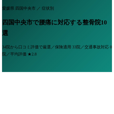
愛媛県 四国中央市 ／ 症状別
四国中央市で腰痛に対応する整骨院10
選
34院から口コミ評価で厳選／保険適用
33院
／交通事故対応
0
院
／平均評価
★2.8