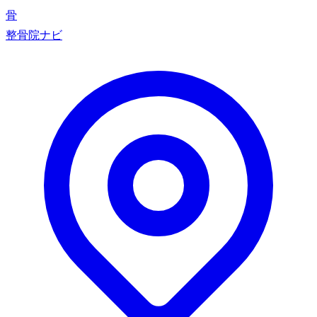
骨
整骨院ナビ