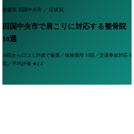
愛媛県 四国中央市 ／ 症状別
四国中央市で肩こりに対応する整骨院
10選
34院から口コミ評価で厳選／保険適用
33院
／交通事故対応
0
院
／平均評価
★2.8