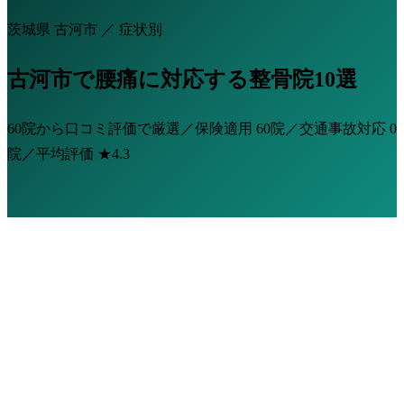
茨城県 古河市 ／ 症状別
古河市で腰痛に対応する整骨院10選
60院から口コミ評価で厳選／保険適用
60院
／交通事故対応
0
院
／平均評価
★4.3