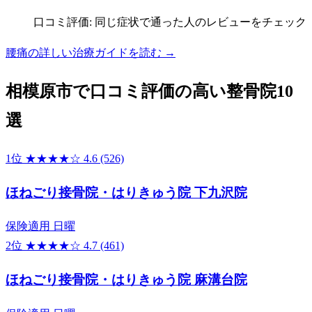
口コミ評価: 同じ症状で通った人のレビューをチェック
腰痛の詳しい治療ガイドを読む →
相模原市で口コミ評価の高い整骨院10
選
1位
★★★★☆
4.6
(526)
ほねごり接骨院・はりきゅう院 下九沢院
保険適用
日曜
2位
★★★★☆
4.7
(461)
ほねごり接骨院・はりきゅう院 麻溝台院