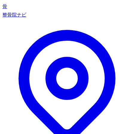
骨
整骨院ナビ