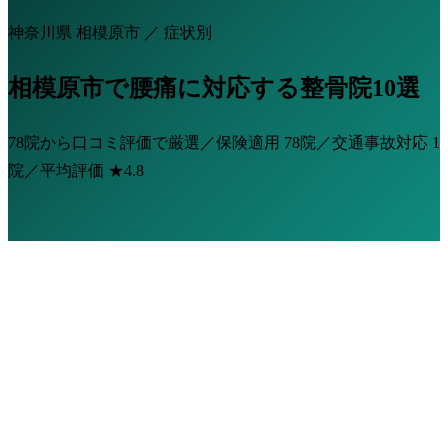
神奈川県 相模原市 ／ 症状別
相模原市で腰痛に対応する整骨院10選
78院から口コミ評価で厳選／保険適用
78院
／交通事故対応
1
院
／平均評価
★4.8