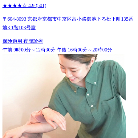
★★★★☆
4.9
(501)
〒604-8093 京都府京都市中京区富小路御池下る松下町135番
地3 1階103号室
保険適用
夜間診療
午前 9時00分～12時30分
午後 16時00分～20時00分