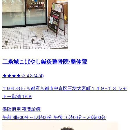
二条城こばやし鍼灸整骨院•整体院
★★★★☆
4.8
(424)
〒604-8316 京都府京都市中京区三坊大宮町１４９−１３ シャ
トー御池 1F-B
保険適用
夜間診療
午前 9時00分～12時00分
午後 16時00分～20時00分