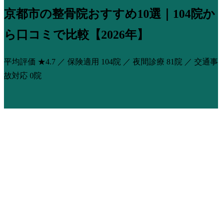
京都市の整骨院おすすめ10選｜104院か
ら口コミで比較【2026年】
平均評価
★4.7
／ 保険適用
104院
／ 夜間診療
81院
／ 交通事
故対応
0院