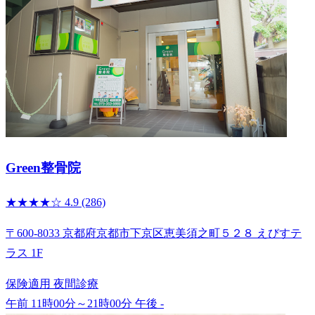
Green整骨院
★★★★☆
4.9
(286)
〒600-8033 京都府京都市下京区恵美須之町５２８ えびすテ
ラス 1F
保険適用
夜間診療
午前 11時00分～21時00分
午後 -