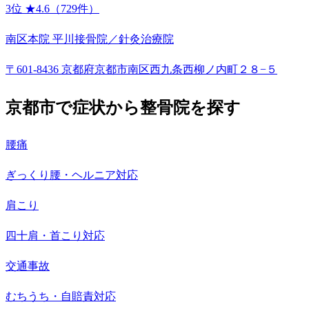
3位
★4.6（729件）
南区本院 平川接骨院／針灸治療院
〒601-8436 京都府京都市南区西九条西柳ノ内町２８−５
京都市で症状から整骨院を探す
腰痛
ぎっくり腰・ヘルニア対応
肩こり
四十肩・首こり対応
交通事故
むちうち・自賠責対応