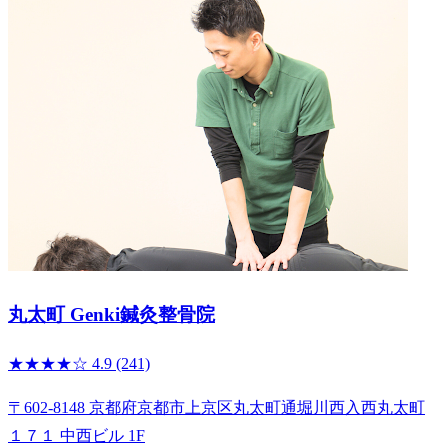
丸太町 Genki鍼灸整骨院
★★★★☆
4.9
(241)
〒602-8148 京都府京都市上京区丸太町通堀川西入西丸太町
１７１ 中西ビル 1F