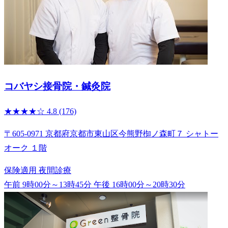
コバヤシ接骨院・鍼灸院
★★★★☆
4.8
(176)
〒605-0971 京都府京都市東山区今熊野椥ノ森町７ シャトー
オーク １階
保険適用
夜間診療
午前 9時00分～13時45分
午後 16時00分～20時30分