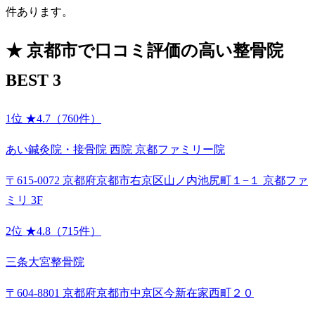
件あります。
★
京都市で口コミ評価の高い整骨院
BEST 3
1位
★4.7（760件）
あい鍼灸院・接骨院 西院 京都ファミリー院
〒615-0072 京都府京都市右京区山ノ内池尻町１−１ 京都ファ
ミリ 3F
2位
★4.8（715件）
三条大宮整骨院
〒604-8801 京都府京都市中京区今新在家西町２０