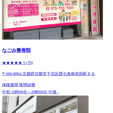
なごみ整骨院
★★★★★
5
(70)
〒600-8884 京都府京都市下京区西七条南衣田町６６
保険適用
夜間診療
午前 10時00分～20時00分
午後 -