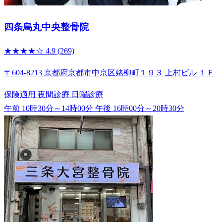
四条烏丸中央整骨院
★★★★☆
4.9
(269)
〒604-8213 京都府京都市中京区姥柳町１９３ 上村ビル １Ｆ
保険適用
夜間診療
日曜診療
午前 10時30分～14時00分
午後 16時00分～20時30分