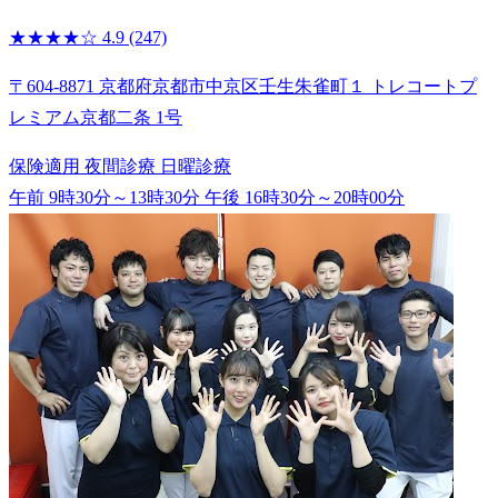
★★★★☆
4.9
(247)
〒604-8871 京都府京都市中京区壬生朱雀町１ トレコートプ
レミアム京都二条 1号
保険適用
夜間診療
日曜診療
午前 9時30分～13時30分
午後 16時30分～20時00分