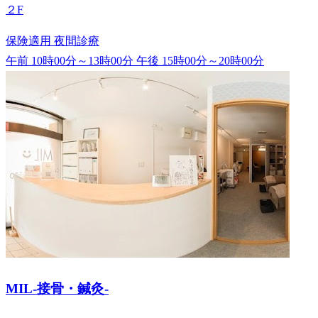
２F
保険適用
夜間診療
午前 10時00分～13時00分
午後 15時00分～20時00分
MIL-接骨・鍼灸-