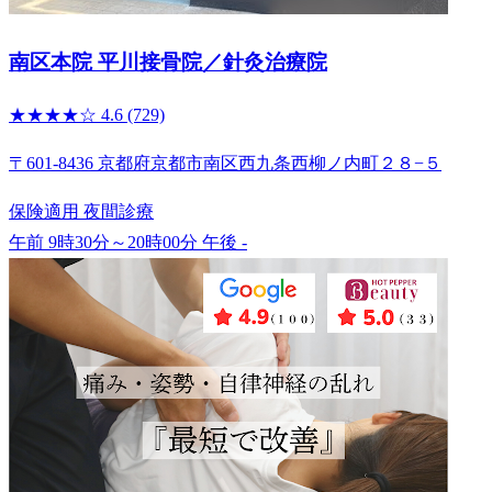
南区本院 平川接骨院／針灸治療院
★★★★☆
4.6
(729)
〒601-8436 京都府京都市南区西九条西柳ノ内町２８−５
保険適用
夜間診療
午前 9時30分～20時00分
午後 -