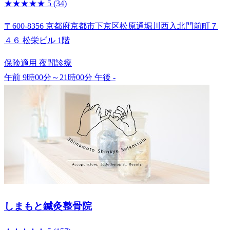
★★★★★
5
(34)
〒600-8356 京都府京都市下京区松原通堀川西入北門前町７
４６ 松栄ビル 1階
保険適用
夜間診療
午前 9時00分～21時00分
午後 -
しまもと鍼灸整骨院