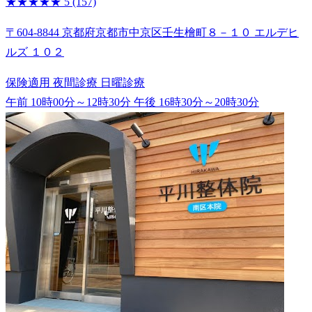
★★★★★
5
(157)
〒604-8844 京都府京都市中京区壬生檜町８－１０ エルデヒ
ルズ １０２
保険適用
夜間診療
日曜診療
午前 10時00分～12時30分
午後 16時30分～20時30分