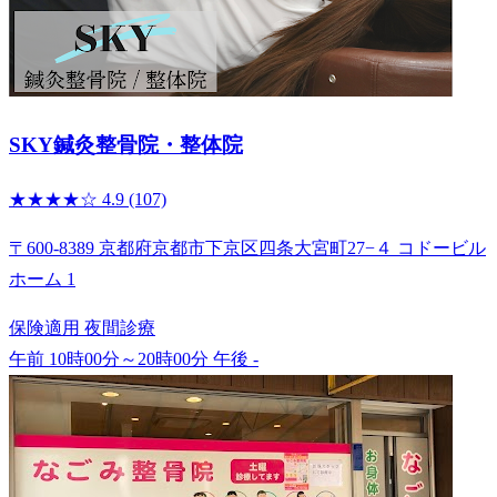
SKY鍼灸整骨院・整体院
★★★★☆
4.9
(107)
〒600-8389 京都府京都市下京区四条大宮町27−４ コドービル
ホーム 1
保険適用
夜間診療
午前 10時00分～20時00分
午後 -