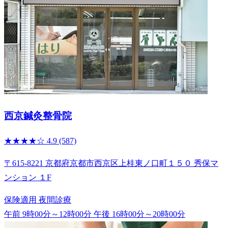
西京鍼灸整骨院
★★★★☆
4.9
(587)
〒615-8221 京都府京都市西京区上桂東ノ口町１５０ 秀保マ
ンション １F
保険適用
夜間診療
午前 9時00分～12時00分
午後 16時00分～20時00分