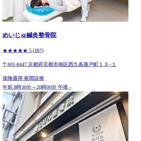
めいじゅ鍼灸整骨院
★★★★★
5
(287)
〒601-8447 京都府京都市南区西九条唐戸町１３−１
保険適用
夜間診療
午前 8時30分～20時00分
午後 -